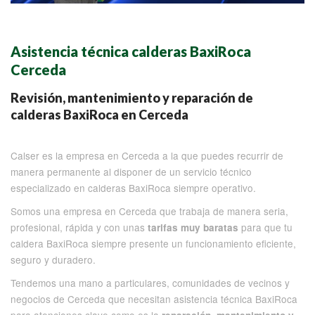
Asistencia técnica calderas BaxiRoca
Cerceda
Revisión, mantenimiento y reparación de
calderas BaxiRoca en Cerceda
Calser es la empresa en Cerceda a la que puedes recurrir de
manera permanente al disponer de un servicio técnico
especializado en calderas BaxiRoca siempre operativo.
Somos una empresa en Cerceda que trabaja de manera seria,
profesional, rápida y con unas
para que tu
tarifas muy baratas
caldera BaxiRoca siempre presente un funcionamiento eficiente,
seguro y duradero.
Tendemos una mano a particulares, comunidades de vecinos y
negocios de Cerceda que necesitan asistencia técnica BaxiRoca
para atenciones clave como es la