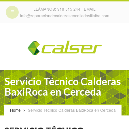
LLÁMANOS:
918 515 244
| EMAIL
info@reparaciondecalderasencolladovillalba.com
Servicio Técnico Calderas
BaxiRoca en Cerceda
Home
Servicio Técnico Calderas BaxiRoca en Cerceda