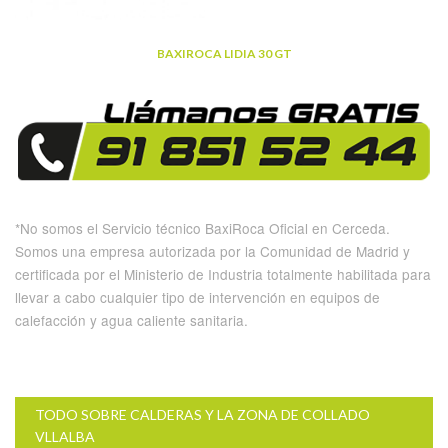
BAXIROCA LIDIA 30 GT
*No somos el Servicio técnico BaxiRoca Oficial en Cerceda.
Somos una empresa autorizada por la Comunidad de Madrid y
certificada por el Ministerio de Industria totalmente habilitada para
llevar a cabo cualquier tipo de intervención en equipos de
calefacción y agua caliente sanitaria.
TODO SOBRE CALDERAS Y LA ZONA DE COLLADO
VLLALBA