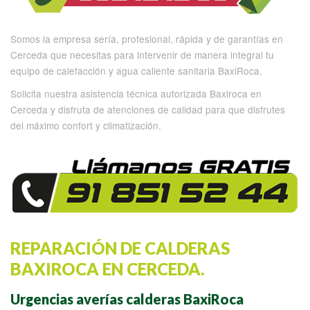
Somos la empresa sería, profesional, rápida y de garantías en
Cerceda que necesitas para intervenir de manera integral tu
equipo de calefacción y agua caliente sanitaria BaxiRoca.
Solicita nuestra asistencia técnica autorizada Baxiroca en
Cerceda y disfruta de atenciones de calidad para que disfrutes
del máximo confort y climatización.
REPARACIÓN DE CALDERAS
BAXIROCA EN CERCEDA.
Urgencias averías calderas BaxiRoca