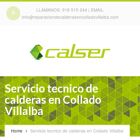
LLÁMANOS:
918 515 244
| EMAIL
info@reparaciondecalderasencolladovillalba.com
Servicio tecnico de
calderas en Collado
Villalba
Home
Servicio tecnico de calderas en Collado Villalba