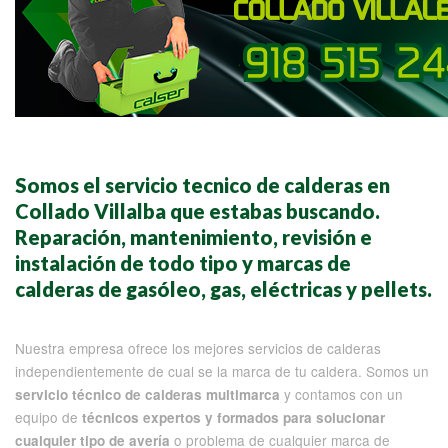
Somos el servicio tecnico de calderas en
Collado Villalba que estabas buscando.
Reparación, mantenimiento, revisión e
instalación de todo tipo y marcas de
calderas de gasóleo, gas, eléctricas y pellets.
Nuestra empresa ofrece los mejores servicios de calderas
independientemente de cual se la marca de tu caldera. Somos un
y contamos con un
servicio técnico de calderas multimarca
equipo de
técnicos expertos y formados para solucionar
o problema de cualquier marca de
cualquier tipo de avería