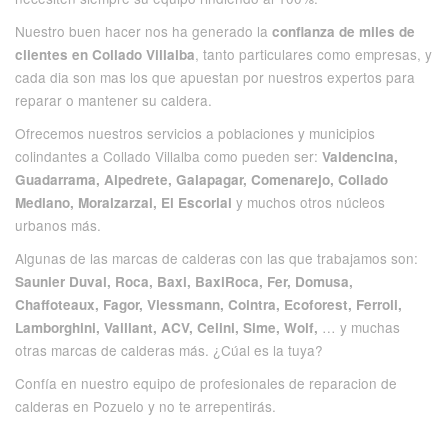
Nuestro buen hacer nos ha generado la
confianza de miles de
, tanto particulares como empresas, y
clientes en Collado Villalba
cada dia son mas los que apuestan por nuestros expertos para
reparar o mantener su caldera.
Ofrecemos nuestros servicios a poblaciones y municipios
colindantes a Collado Villalba como pueden ser:
Valdencina,
Guadarrama, Alpedrete, Galapagar, Comenarejo, Collado
y muchos otros núcleos
Mediano, Moralzarzal, El Escorial
urbanos más.
Algunas de las marcas de calderas con las que trabajamos son:
Saunier Duval, Roca, Baxi, BaxiRoca, Fer, Domusa,
Chaffoteaux, Fagor, Viessmann, Cointra, Ecoforest, Ferroli,
… y muchas
Lamborghini, Vaillant, ACV, Celini, Sime, Wolf,
otras marcas de calderas más. ¿Cúal es la tuya?
Confía en nuestro equipo de profesionales de reparacion de
calderas en Pozuelo y no te arrepentirás.