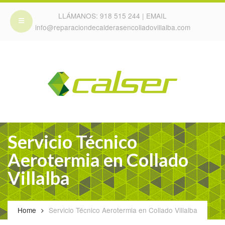
LLÁMANOS:
918 515 244
| EMAIL
info@reparaciondecalderasencolladovillalba.com
Servicio Técnico
Aerotermia en Collado
Villalba
Home
Servicio Técnico Aerotermia en Collado Villalba