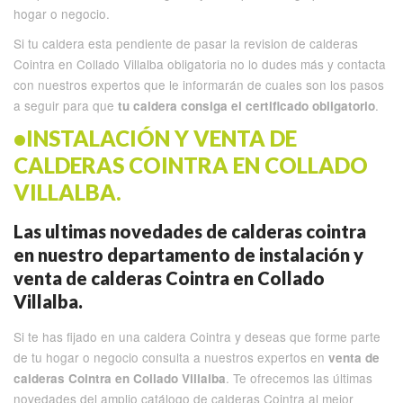
hogar o negocio.
Si tu caldera esta pendiente de pasar la revision de calderas
Cointra en Collado Villalba obligatoria no lo dudes más y contacta
con nuestros expertos que le informarán de cuales son los pasos
a seguir para que
.
tu caldera consiga el certificado obligatorio
•INSTALACIÓN Y VENTA DE
CALDERAS COINTRA EN COLLADO
VILLALBA.
Las ultimas novedades de calderas cointra
en nuestro departamento de instalación y
venta de calderas Cointra en Collado
Villalba.
Si te has fijado en una caldera Cointra y deseas que forme parte
de tu hogar o negocio consulta a nuestros expertos en
venta de
. Te ofrecemos las últimas
calderas Cointra en Collado Villalba
novedades del amplio catálogo de calderas Cointra al mejor