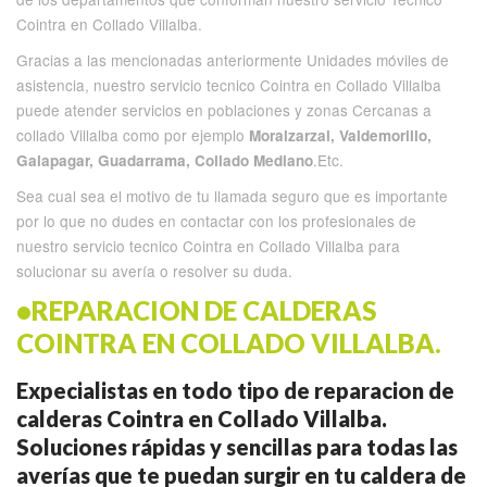
Cointra en Collado Villalba.
Gracias a las mencionadas anteriormente Unidades móviles de
asistencia, nuestro servicio tecnico Cointra en Collado Villalba
puede atender servicios en poblaciones y zonas Cercanas a
collado Villalba como por ejemplo
Moralzarzal, Valdemorillo,
.Etc.
Galapagar, Guadarrama, Collado Mediano
Sea cual sea el motivo de tu llamada seguro que es importante
por lo que no dudes en contactar con los profesionales de
nuestro servicio tecnico Cointra en Collado Villalba para
solucionar su avería o resolver su duda.
•REPARACION DE CALDERAS
COINTRA EN COLLADO VILLALBA.
Expecialistas en todo tipo de reparacion de
calderas Cointra en Collado Villalba.
Soluciones rápidas y sencillas para todas las
averías que te puedan surgir en tu caldera de