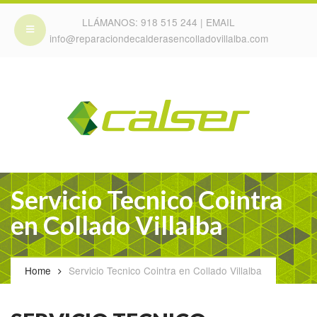
LLÁMANOS:
918 515 244
| EMAIL
info@reparaciondecalderasencolladovillalba.com
Servicio Tecnico Cointra
en Collado Villalba
Home
Servicio Tecnico Cointra en Collado Villalba