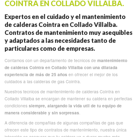
COINTRA EN COLLADO VILLALBA.
Expertos en el cuidado y el mantenimiento
de calderas Cointra en Collado Villalba.
Contratos de mantenimiento muy asequibles
y adaptados a las necesidades tanto de
particulares como de empresas.
Contamos con un departamento de tecnicos de
mantenimiento
de calderas Cointra en Collado Villalba con una dilatada
en ofrecer el mejor de los
experiencia de más de 25 años
cuidados a las calderas de gas Cointra.
Nuestros tecnicos de mantenimiento de calderas Cointra en
Collado Villalba se encargan de mantener su caldera en perfectas
condiciones
siempre, alargando la vida util de tu equipo de
.
manera considerable y sin sorpresas
A diferencia de compañias de algunas compañias de gas que
ofrecen este tipo de contratos de mantenimiento, nuestra única
intención es asegurar que tu caldera va a durar mucho más