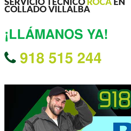
SERVICIO TECNICO
ROCA
EN
COLLADO VILLALBA
¡LLÁMANOS YA!
918 515 244