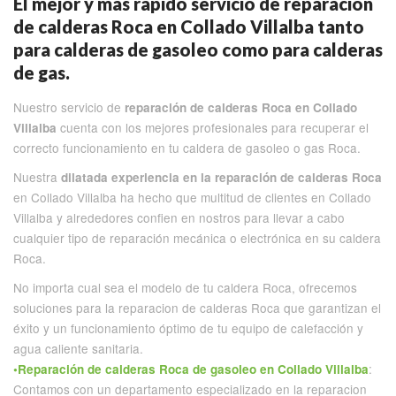
El mejor y más rápido servicio de reparación
de calderas Roca en Collado Villalba tanto
para calderas de gasoleo como para calderas
de gas.
Nuestro servicio de
reparación de calderas Roca en Collado
cuenta con los mejores profesionales para recuperar el
Villalba
correcto funcionamiento en tu caldera de gasoleo o gas Roca.
Nuestra
dilatada experiencia en la reparación de calderas Roca
en Collado Villalba ha hecho que multitud de clientes en Collado
Villalba y alrededores confien en nostros para llevar a cabo
cualquier tipo de reparación mecánica o electrónica en su caldera
Roca.
No importa cual sea el modelo de tu caldera Roca, ofrecemos
soluciones para la reparacion de calderas Roca que garantizan el
éxito y un funcionamiento óptimo de tu equipo de calefacción y
agua caliente sanitaria.
:
•Reparación de calderas Roca de gasoleo en Collado Villalba
Contamos con un departamento especializado en la reparacion