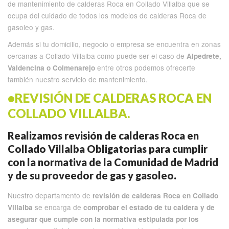
de mantenimiento de calderas Roca en Collado Villalba que se
ocupa del cuidado de todos los modelos de calderas Roca de
gasoleo y gas.
Además si tu domicilio, negocio o empresa se encuentra en zonas
cercanas a Collado Villalba como puede ser el caso de
Alpedrete,
entre otros podemos ofrecerte
Valdencina o Colmenarejo
también nuestro servicio de mantenimiento.
•REVISIÓN DE CALDERAS ROCA EN
COLLADO VILLALBA.
Realizamos revisión de calderas Roca en
Collado Villalba Obligatorias para cumplir
con la normativa de la Comunidad de Madrid
y de su proveedor de gas y gasoleo.
Nuestro departamento de
revisión de calderas Roca en Collado
se encarga de
Villalba
comprobar el estado de tu caldera y de
asegurar que cumple con la normativa estipulada por los