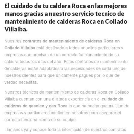
El cuidado de tu caldera Roca en las mejores
manos gracias a nuestro servicio tecnico de
mantenimiento de calderas Roca en Collado
Villalba.
Nuestros
contratos de mantenimiento de calderas Roca en
está destinado a todos aquellos particulares y
Collado Villalba
empresas que precisan de un correcto funcionamiento de su
caldera todos los días del año. Estos contratos de mantenimiento
de calderas están adaptados a las necesidades de cada uno de
nuestros clientes para que únicamente pagues por lo que de
verdad necesitas.
Nuestros técnicos de mantenimiento de calderas Roca en Collado
Villalba cuentan con una dilatada experiencia en el
cuidado de
lo que ha hecho que multitud de
calderas de gasoleo y gas Roca
empresas y particulares confien en nosotros para asegurar el
correcto funcionamiento de su equipo.
Llámanos ya y conoce toda la información de nuestros contratos