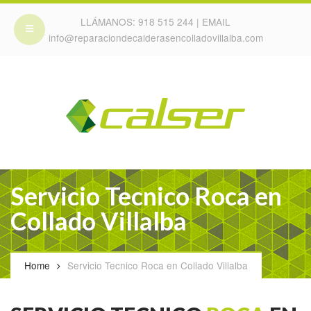
LLÁMANOS:
918 515 244
| EMAIL
info@reparaciondecalderasencolladovillalba.com
Servicio Tecnico Roca en
Collado Villalba
Home
Servicio Tecnico Roca en Collado Villalba