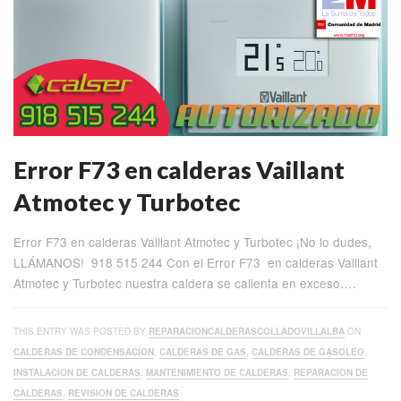
Error F73 en calderas Vaillant
Atmotec y Turbotec
Error F73 en calderas Vaillant Atmotec y Turbotec ¡No lo dudes,
LLÁMANOS! 918 515 244 Con el Error F73 en calderas Vaillant
Atmotec y Turbotec nuestra caldera se calienta en exceso….
THIS ENTRY WAS POSTED BY
REPARACIONCALDERASCOLLADOVILLALBA
ON
CALDERAS DE CONDENSACION
,
CALDERAS DE GAS
,
CALDERAS DE GASOLEO
,
INSTALACION DE CALDERAS
,
MANTENIMIENTO DE CALDERAS
,
REPARACION DE
CALDERAS
,
REVISION DE CALDERAS