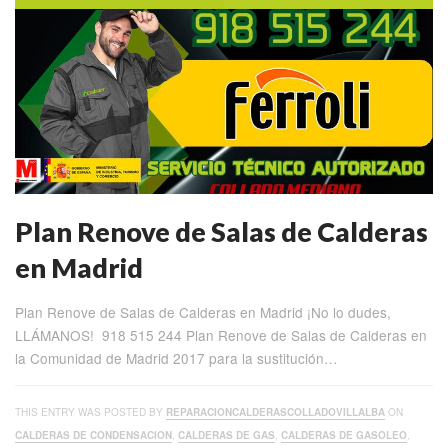
Plan Renove de Salas de Calderas
en Madrid
Plan Renove de Salas de Calderas en Madrid ¡No lo dudes,
LLÁMANOS! 918 515 244 Plan Renove de Salas de Calderas en
la Comunidad de Madrid 2017 para la sustitución…
THIS ENTRY WAS POSTED BY
REPARACIONCALDERASCOLLADOVILLALBA
ON
CALDERAS DE CONDENSACION
,
CALDERAS DE GAS
,
CALDERAS DE GASOLEO
,