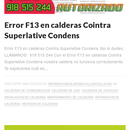
Error F13 en calderas Cointra
Superlative Condens
Error F13 en calderas Cointra Superlative Condens ¡No lo dudes,
LLÁMANOS! 918 515 244 Con el Error F13 en calderas Cointra
Superlative Condens nuestra caldera no funciona correctamente.
Te explicamos cuál es…
THIS ENTRY WAS POSTED BY
REPARACIONCALDERASCOLLADOVILLALBA
ON
CALDERAS DE CONDENSACION
,
CALDERAS DE GAS
,
CALDERAS DE GASOLEO
,
INSTALACION DE CALDERAS
,
MANTENIMIENTO DE CALDERAS
,
REPARACION DE
CALDERAS
,
REVISION DE CALDERAS