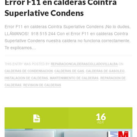
Error F11 en calderas Cointra
Superlative Condens
Error F11 en calderas Cointra Superlative Condens ¡No lo dudes,
LLÁMANOS! 918 515 244 Con el Error F11 en calderas Cointra
Superlative Condens nuestra caldera no funciona correctamente.
Te explicamos…
THIS ENTRY WAS POSTED BY
REPARACIONCALDERASCOLLADOVILLALBA
ON
CALDERAS DE CONDENSACION
,
CALDERAS DE GAS
,
CALDERAS DE GASOLEO
,
INSTALACION DE CALDERAS
,
MANTENIMIENTO DE CALDERAS
,
REPARACION DE
CALDERAS
,
REVISION DE CALDERAS
16
ABR