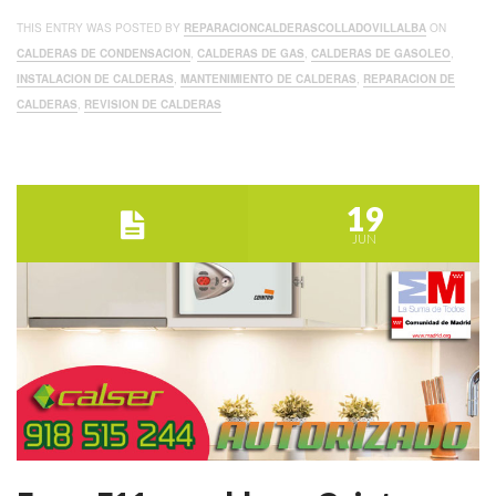
THIS ENTRY WAS POSTED BY
REPARACIONCALDERASCOLLADOVILLALBA
ON
CALDERAS DE CONDENSACION
,
CALDERAS DE GAS
,
CALDERAS DE GASOLEO
,
INSTALACION DE CALDERAS
,
MANTENIMIENTO DE CALDERAS
,
REPARACION DE
CALDERAS
,
REVISION DE CALDERAS
19
JUN