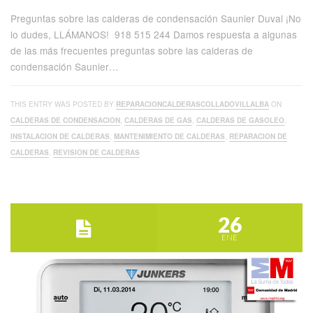
Preguntas sobre las calderas de condensación Saunier Duval ¡No
lo dudes, LLÁMANOS! 918 515 244 Damos respuesta a algunas
de las más frecuentes preguntas sobre las calderas de
condensación Saunier…
THIS ENTRY WAS POSTED BY
REPARACIONCALDERASCOLLADOVILLALBA
ON
CALDERAS DE CONDENSACION
,
CALDERAS DE GAS
,
CALDERAS DE GASOLEO
,
INSTALACION DE CALDERAS
,
MANTENIMIENTO DE CALDERAS
,
REPARACION DE
CALDERAS
,
REVISION DE CALDERAS
26
ENE