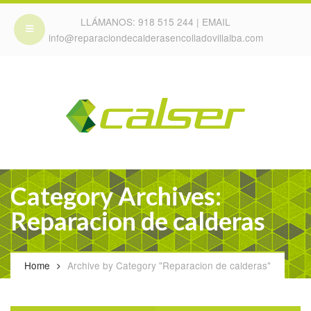
LLÁMANOS:
918 515 244
| EMAIL
info@reparaciondecalderasencolladovillalba.com
Category Archives:
Reparacion de calderas
Home
Archive by Category "Reparacion de calderas"