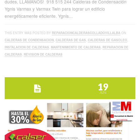
dudes, LLÁMANOS! 918 515 244 Calderas de Condensación
Ygnis Varmax y Varmax Twin para lograr un edificio
energéticamente eficiente. Ygnis…
THIS ENTRY WAS POSTED BY
REPARACIONCALDERASCOLLADOVILLALBA
ON
CALDERAS DE CONDENSACION
,
CALDERAS DE GAS
,
CALDERAS DE GASOLEO
,
INSTALACION DE CALDERAS
,
MANTENIMIENTO DE CALDERAS
,
REPARACION DE
CALDERAS
,
REVISION DE CALDERAS
19
JUN