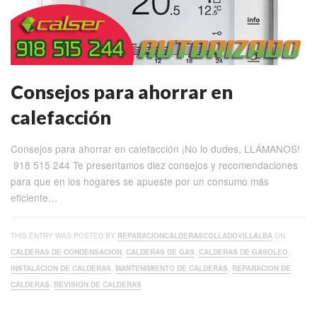
Consejos para ahorrar en
calefacción
Consejos para ahorrar en calefacción ¡No lo dudes, LLÁMANOS!
918 515 244 Te presentamos diez consejos y recomendaciones
para que en los hogares se apueste por un consumo más
eficiente…
THIS ENTRY WAS POSTED BY
REPARACIONCALDERASCOLLADOVILLALBA
ON
CALDERAS DE CONDENSACION
,
CALDERAS DE GAS
,
CALDERAS DE GASOLEO
,
INSTALACION DE CALDERAS
,
MANTENIMIENTO DE CALDERAS
,
REPARACION DE
CALDERAS
,
REVISION DE CALDERAS