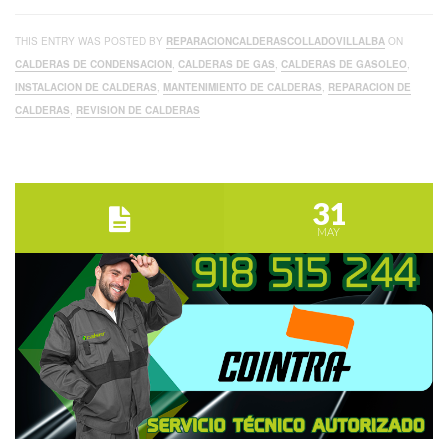
THIS ENTRY WAS POSTED BY
REPARACIONCALDERASCOLLADOVILLALBA
ON
CALDERAS DE CONDENSACION
,
CALDERAS DE GAS
,
CALDERAS DE GASOLEO
,
INSTALACION DE CALDERAS
,
MANTENIMIENTO DE CALDERAS
,
REPARACION DE
CALDERAS
,
REVISION DE CALDERAS
31
MAY