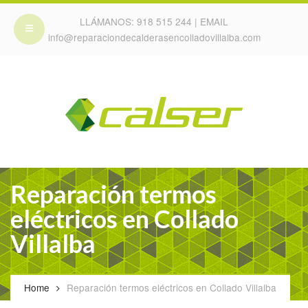
LLÁMANOS:
918 515 244
| EMAIL
info@reparaciondecalderasencolladovillalba.com
Reparación termos
eléctricos en Collado
Villalba
Home
Reparación termos eléctricos en Collado Villalba