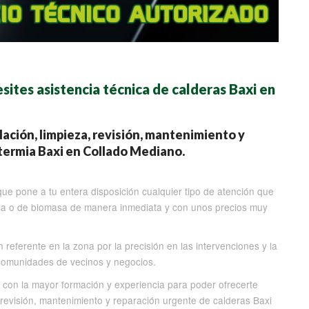
ites asistencia técnica de calderas Baxi en
alación, limpieza, revisión, mantenimiento y
termia Baxi en Collado Mediano.
que pone a tu entera disposición cualquier tipo de atención que
trica o de biomasa de manera inmediata y con unos precios muy
referente en la zona por la precisión en las intervenciones y la
, comunidades de vecinos y negocios.
con la mayor formación y experiencia para poder ofrecerte
 revisión, mantenimiento y reparación urgente de calderas Baxi