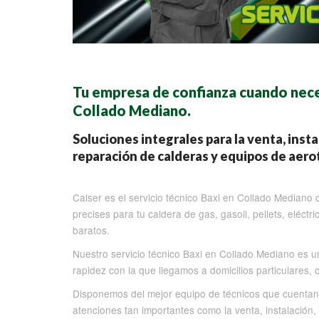
Tu empresa de confianza cuando neces
Collado Mediano.
Soluciones integrales para la venta, inst
reparación de calderas y equipos de aero
Calser es el servicio técnico Baxi en Collado Mediano 
precises para tu caldera de gas, gasoil, pellets, eléc
baratos.
Nuestro servicio técnico Baxi en Collado Mediano es un 
rapidez con la que llegamos a domicilios particulares
Disponemos del mejor equipo de técnicos que cuentan 
atenciones tan importantes como la venta, instalación,