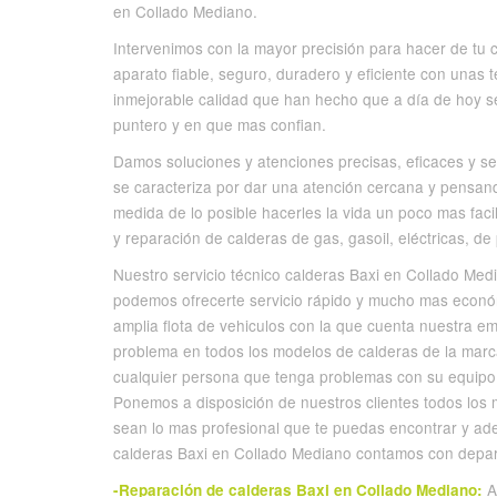
en Collado Mediano.
Intervenimos con la mayor precisión para hacer de tu ca
aparato fiable, seguro, duradero y eficiente con unas
inmejorable calidad que han hecho que a día de hoy s
puntero y en que mas confian.
Damos soluciones y atenciones precisas, eficaces y s
se caracteriza por dar una atención cercana y pensand
medida de lo posible hacerles la vida un poco mas fac
y reparación de calderas de gas, gasoil, eléctricas, de
Nuestro servicio técnico calderas Baxi en Collado Med
podemos ofrecerte servicio rápido y mucho mas económ
amplia flota de vehiculos con la que cuenta nuestra 
problema en todos los modelos de calderas de la marca
cualquier persona que tenga problemas con su equipo d
Ponemos a disposición de nuestros clientes todos los 
sean lo mas profesional que te puedas encontrar y ade
calderas Baxi en Collado Mediano contamos con depar
As
-Reparación de calderas Baxi en Collado Mediano: