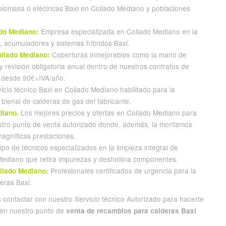
, biomasa o eléctricas Baxi en Collado Mediano y poblaciones
Empresa especializada en Collado Mediano en la
ado Mediano:
, acumuladores y sistemas híbridos Baxi.
Coberturas inmejorables como la mano de
ollado Mediano:
y revisión obligatoria anual dentro de nuestros contratos de
o desde 90€+IVA/año.
icio técnico Baxi en Collado Mediano habilitado para la
y bienal de calderas de gas del fabricante.
Los mejores precios y ofertas en Collado Mediano para
diano.
estro punto de venta autorizado donde, además, la montamos
agníficas prestaciones.
po de técnicos especializados en la limpieza integral de
 Mediano que retira impurezas y deshollina componentes.
Profesionales certificados de urgencia para la
llado Mediano:
eras Baxi.
contactar con nuestro Servicio técnico Autorizado para hacerte
 en nuestro punto de
venta de recambios para calderas Baxi