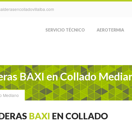
alderasencolladovillalba.com
SERVICIO TÉCNICO
AEROTERMIA
deras BAXI en Collado Media
do Mediano
LDERAS
BAXI
EN COLLADO