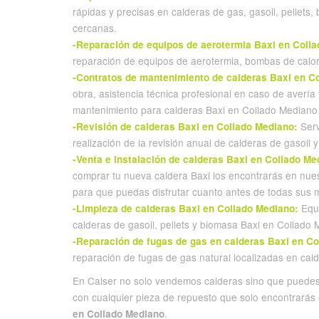
rápidas y precisas en calderas de gas, gasoil, pellets
cercanas.
-Reparación de equipos de aerotermia Baxi en Coll
reparación de equipos de aerotermia, bombas de calor
-Contratos de mantenimiento de calderas Baxi en C
obra, asistencia técnica profesional en caso de avería 
mantenimiento para calderas Baxi en Collado Median
Serv
-Revisión de calderas Baxi en Collado Mediano:
realización de la revisión anual de calderas de gasoil 
-Venta e instalación de calderas Baxi en Collado Me
comprar tu nueva caldera Baxi los encontrarás en nu
para que puedas disfrutar cuanto antes de todas sus m
Equi
-Limpieza de calderas Baxi en Collado Mediano:
calderas de gasoil, pellets y biomasa Baxi en Collado
-Reparación de fugas de gas en calderas Baxi en Co
reparación de fugas de gas natural localizadas en cald
En Calser no solo vendemos calderas sino que puedes 
con cualquier pieza de repuesto que solo encontrarás
.
en Collado Mediano