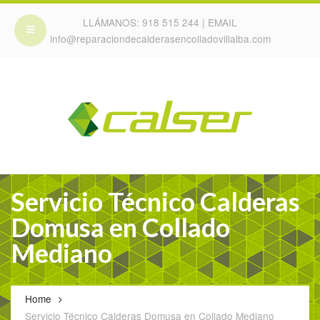
LLÁMANOS:
918 515 244
| EMAIL
info@reparaciondecalderasencolladovillalba.com
Servicio Técnico Calderas
Domusa en Collado
Mediano
Home
Servicio Técnico Calderas Domusa en Collado Mediano