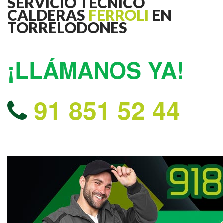
SERVICIO TÉCNICO
CALDERAS
FERROLI
EN
TORRELODONES
¡LLÁMANOS YA!
91 851 52 44