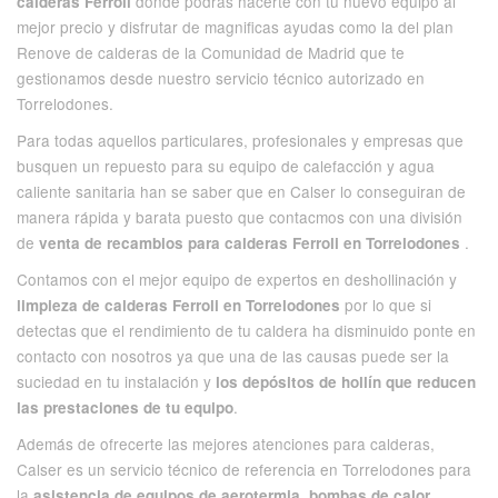
donde podrás hacerte con tu nuevo equipo al
calderas Ferroli
mejor precio y disfrutar de magnificas ayudas como la del plan
Renove de calderas de la Comunidad de Madrid que te
gestionamos desde nuestro servicio técnico autorizado en
Torrelodones.
Para todas aquellos particulares, profesionales y empresas que
busquen un repuesto para su equipo de calefacción y agua
caliente sanitaria han se saber que en Calser lo conseguiran de
manera rápida y barata puesto que contacmos con una división
de
.
venta de recambios para calderas Ferroli en Torrelodones
Contamos con el mejor equipo de expertos en deshollinación y
por lo que si
limpieza de calderas Ferroli en Torrelodones
detectas que el rendimiento de tu caldera ha disminuido ponte en
contacto con nosotros ya que una de las causas puede ser la
suciedad en tu instalación y
los depósitos de hollín que reducen
.
las prestaciones de tu equipo
Además de ofrecerte las mejores atenciones para calderas,
Calser es un servicio técnico de referencia en Torrelodones para
la
asistencia de equipos de aerotermia, bombas de calor,