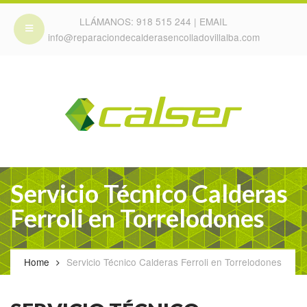
LLÁMANOS:
918 515 244
| EMAIL
info@reparaciondecalderasencolladovillalba.com
Servicio Técnico Calderas
Ferroli en Torrelodones
Home
Servicio Técnico Calderas Ferroli en Torrelodones