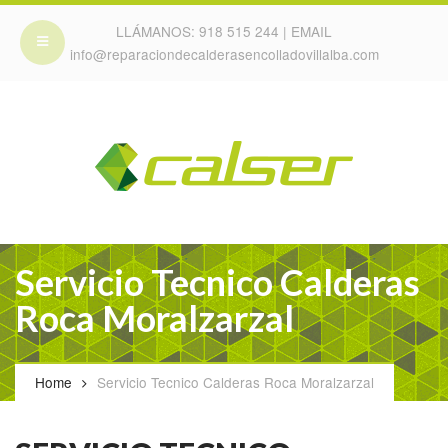
LLÁMANOS:
918 515 244
| EMAIL
info@reparaciondecalderasencolladovillalba.com
Servicio Tecnico Calderas
Roca Moralzarzal
Home
Servicio Tecnico Calderas Roca Moralzarzal