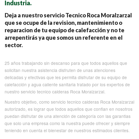
Industria.
Deja a nuestro servicio Tecnico Roca Moralzarzal
que se ocupe de la revision, mantenimiento o
reparacion de tu equipo de calefacción y no te
arrepentirás ya que somos un referente en el
sector.
25 años trabajando sin descanso para que todos aquellos que
solicitan nuestra asistencia disfruten de unas atenciones
delicadas y efectivas que les permita disfrutar de su equipo de
calefacción y agua caliente sanitaria tratado por los expertos de
nuestro servicio tecnico calderas Roca Moralzarzal.
Nuestro objetivo, como servicio tecnico calderas Roca Moralzarzal
autorizado, es lograr que todos aquellos que confian en nosotros
puedan disfrutar de una atención de categoría con las garantias
que solo una empresa como la nuestra puede ofrecer y siempre
teniendo en cuenta el bienestar de nuestros estimados clientes.