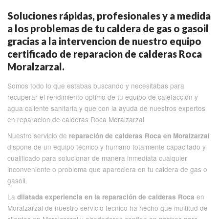
Soluciones rápidas, profesionales y a medida
a los problemas de tu caldera de gas o gasoil
gracias a la intervencion de nuestro equipo
certificado de reparacion de calderas Roca
Moralzarzal.
Somos todo lo que estabas buscando y necesitabas para
recuperar el rendimiento optimo de tu equipo de calefacción y
agua caliente sanitaria y que con la ayuda de nuestros expertos
en reparacion de calderas Roca Moralzarzal
Nuestro servicio de
reparación de calderas Roca en Moralzarzal
dispone de un equipo técnico y humano totalmente capacitado y
cualificado para solucionar de manera inmediata cualquier
inconveniente o problema que apareciera en tu caldera de gas o
gasoil.
La
en
dilatada experiencia en la reparación de calderas Roca
Moralzarzal de nuestro servicio tecnico ha hecho que multitud de