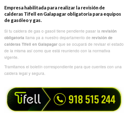
Empresa habilitada para realizar la revisión de
calderas Tifell en Galapagar obligatoria para equipos
de gasóleo y gas.
Si tu caldera de gas o gasoil tiene pendiente pasar la
revisión
llama ya a nuestro departamento de
obligatoria
revisión de
que se ocupará de revisar el estado
calderas Tifell en Galapagar
de la misma así como que está reuniendo con la normativa
vigente.
Tramitamos el boletín correspondiente para que cuentes con una
caldera legal y segura.