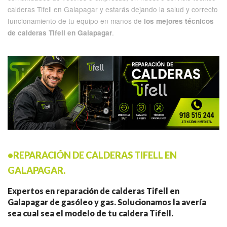
calderas Tifell en Galapagar y estarás dejando la salud y correcto
funcionamiento de tu equipo en manos de
los mejores técnicos
.
de calderas Tifell en Galapagar
•REPARACIÓN DE CALDERAS TIFELL EN
GALAPAGAR.
Expertos en reparación de calderas Tifell en
Galapagar de gasóleo y gas. Solucionamos la avería
sea cual sea el modelo de tu caldera Tifell.