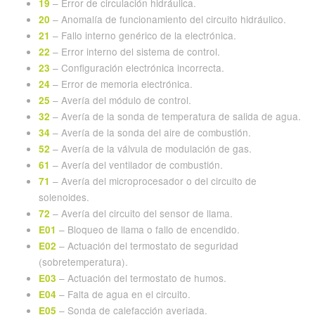
– Error de circulación hidráulica.
19
– Anomalía de funcionamiento del circuito hidráulico.
20
– Fallo interno genérico de la electrónica.
21
– Error interno del sistema de control.
22
– Configuración electrónica incorrecta.
23
– Error de memoria electrónica.
24
– Avería del módulo de control.
25
– Avería de la sonda de temperatura de salida de agua.
32
– Avería de la sonda del aire de combustión.
34
– Avería de la válvula de modulación de gas.
52
– Avería del ventilador de combustión.
61
– Avería del microprocesador o del circuito de
71
solenoides.
– Avería del circuito del sensor de llama.
72
– Bloqueo de llama o fallo de encendido.
E01
– Actuación del termostato de seguridad
E02
(sobretemperatura).
– Actuación del termostato de humos.
E03
– Falta de agua en el circuito.
E04
– Sonda de calefacción averiada.
E05