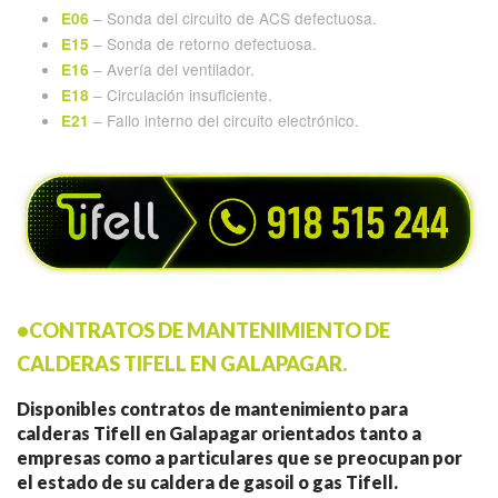
– Sonda del circuito de ACS defectuosa.
E06
– Sonda de retorno defectuosa.
E15
– Avería del ventilador.
E16
– Circulación insuficiente.
E18
– Fallo interno del circuito electrónico.
E21
•CONTRATOS DE MANTENIMIENTO DE
CALDERAS TIFELL EN GALAPAGAR.
Disponibles contratos de mantenimiento para
calderas Tifell en Galapagar orientados tanto a
empresas como a particulares que se preocupan por
el estado de su caldera de gasoil o gas Tifell.