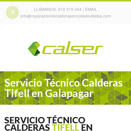
LLÁMANOS:
918 515 244
| EMAIL
info@reparaciondecalderasencolladovillalba.com
Servicio Técnico Calderas
Tifell en Galapagar
SERVICIO TÉCNICO
CALDERAS
TIFELL
EN