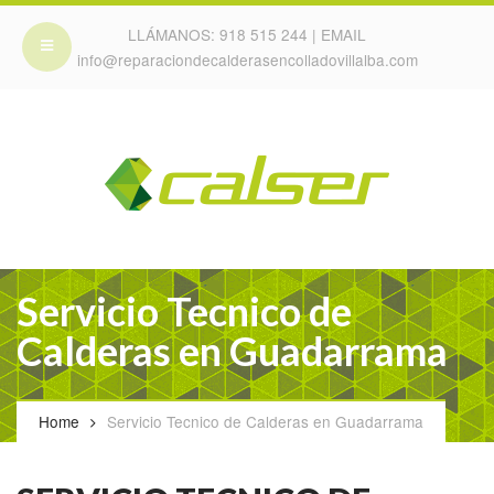
LLÁMANOS:
918 515 244
| EMAIL
info@reparaciondecalderasencolladovillalba.com
Servicio Tecnico de
Calderas en Guadarrama
Home
Servicio Tecnico de Calderas en Guadarrama