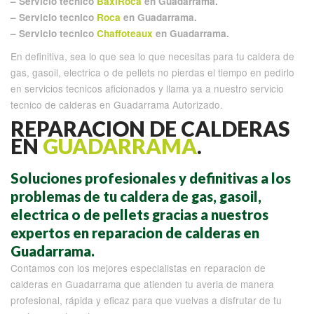
– Servicio tecnico
BaxiRoca
en Guadarrama.
– Servicio tecnico
Roca
en Guadarrama.
– Servicio tecnico
Chaffoteaux
en Guadarrama.
En definitiva, sea lo que sea lo que necesitas para tu caldera de
gas, gasoil, electrica o de pellets no pierdas el tiempo en pedirlo
en servicios tecnicos aficionados y llama ya a nuestro servicio
tecnico de calderas en Guadarrama Autorizado.
REPARACION DE CALDERAS
EN
GUADARRAMA
.
Soluciones profesionales y definitivas a los
problemas de tu caldera de gas, gasoil,
electrica o de pellets gracias a nuestros
expertos en reparacion de calderas en
Guadarrama.
Contamos con los mejores especialistas en reparacion de
calderas en Guadarrama que atienden tu averia de manera
profesional, rápida y eficaz para que vuelvas a disfrutar de tu