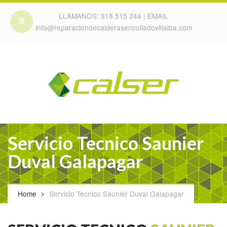
LLÁMANOS:
918 515 244
| EMAIL
info@reparaciondecalderasencolladovillalba.com
Servicio Tecnico Saunier
Duval Galapagar
Home
Servicio Tecnico Saunier Duval Galapagar