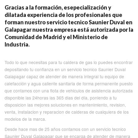
Gracias a la formación, esepecialización y
dilatada experiencia de los profesionales que
forman nuestro servicio tecnico Saunier Duval en
Galapagar nuestra empresa está autorizada por la
Comunidad de Madrid y el Ministerio de
Industria.
Todo lo que necesitas para tu caldera de gas lo puedes encontrar
depositando tu confianza en un servicio tecnico Saunier Duval
Galapagar capaz de atender de manera integral tu equipo de
calefacción y agua caliente sanitaria de forma permanente puesto
que contamos con una flota de vehiculos de asistencia autorizada
disponible las 24horas las 365 dias del día, poniendo a tu
disposicion las mejores soluciones en mantenimiento, revision,
venta, instalacion y reparacion de calderas de cualquiera de los
modelos de la marca.
Desde hace mas de 25 años contamos con un servicio tecnico
Saunier Duval Galapagar que se encarga de atender de manera