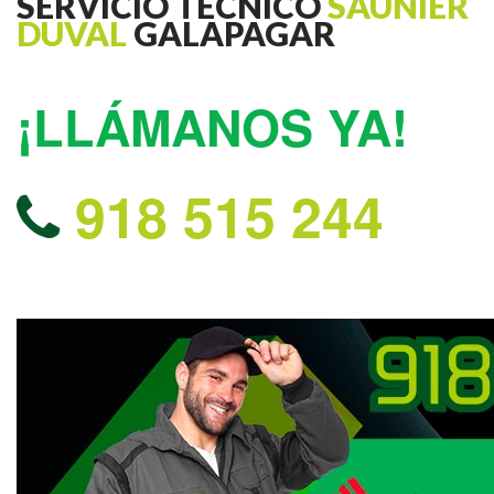
SERVICIO TECNICO
SAUNIER
DUVAL
GALAPAGAR
¡LLÁMANOS YA!
918 515 244