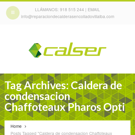
LLÁMANOS:
918 515 244
| EMAIL
info@reparaciondecalderasencolladovillalba.com
Tag Archives: Caldera de
condensacion
Chaffoteaux Pharos Opti
Home
Posts Tagged "Caldera de condensacion Chaffoteaux