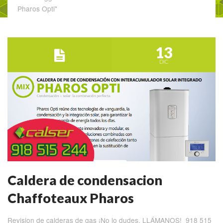
Pharos Opti"
13
DIC
Caldera de condensacion
Chaffoteaux Pharos
Revision de calderas de gas ¡No lo dudes, LLÁMANOS! 918 515