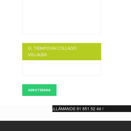
EL TIEMPO EN COLLADO
VILLALBA
AEROTERMIA
¡LLÁMANOS 91 851 52 44 !