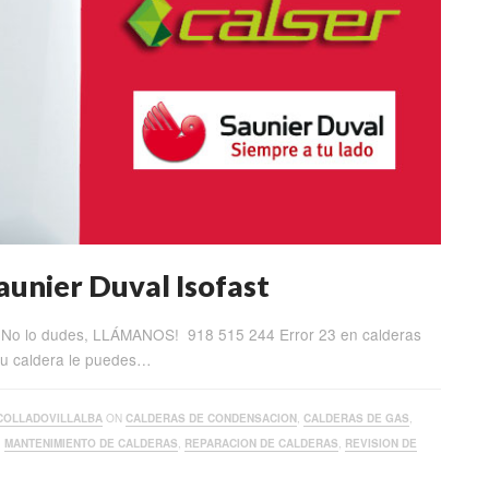
aunier Duval Isofast
t ¡No lo dudes, LLÁMANOS! 918 515 244 Error 23 en calderas
 tu caldera le puedes…
COLLADOVILLALBA
ON
CALDERAS DE CONDENSACION
,
CALDERAS DE GAS
,
,
MANTENIMIENTO DE CALDERAS
,
REPARACION DE CALDERAS
,
REVISION DE