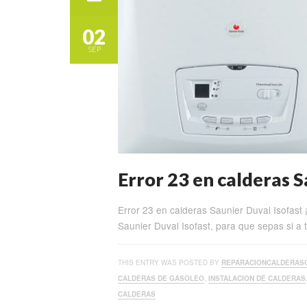
02
SEP
Error 23 en calderas S
Error 23 en calderas Saunier Duval Isofas
Saunier Duval Isofast, para que sepas si a
THIS ENTRY WAS POSTED BY
REPARACIONCALDERAS
CALDERAS DE GASOLEO
,
INSTALACION DE CALDERAS
CALDERAS