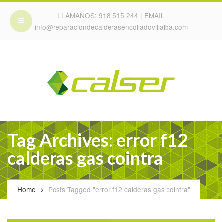
LLÁMANOS:
918 515 244
| EMAIL
info@reparaciondecalderasencolladovillalba.com
Tag Archives: error f12
calderas gas cointra
Home
Posts Tagged "error f12 calderas gas cointra"