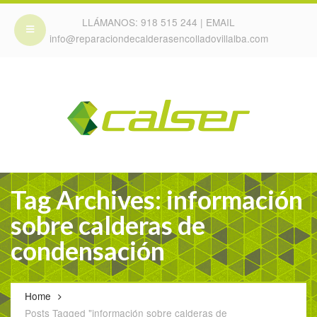
LLÁMANOS:
918 515 244
| EMAIL
info@reparaciondecalderasencolladovillalba.com
Tag Archives: información
sobre calderas de
condensación
Home
Posts Tagged "información sobre calderas de