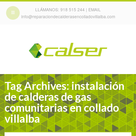
LLÁMANOS:
918 515 244
| EMAIL
info@reparaciondecalderasencolladovillalba.com
Tag Archives: instalación
de calderas de gas
comunitarias en collado
villalba