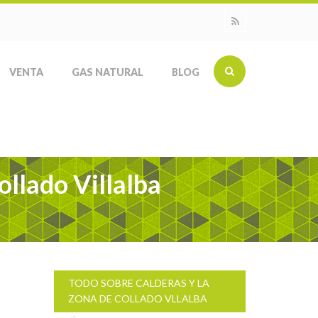
VENTA
GAS NATURAL
BLOG
ollado Villalba
TODO SOBRE CALDERAS Y LA
ZONA DE COLLADO VLLALBA