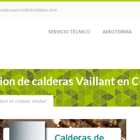
alderasencolladovillalba.com
SERVICIO TÉCNICO
AEROTERMIA
ion de calderas Vaillant en C
lant en Collado Villalba"