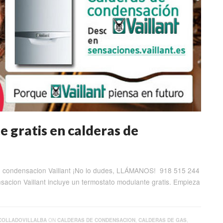
 gratis en calderas de
de condensacion Vaillant ¡No lo dudes, LLÁMANOS! 918 515 244
acion Vaillant incluye un termostato modulante gratis. Empieza
COLLADOVILLALBA
ON
CALDERAS DE CONDENSACION
,
CALDERAS DE GAS
,