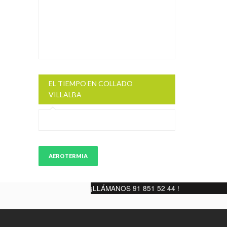
EL TIEMPO EN COLLADO
VILLALBA
AEROTERMIA
¡LLÁMANOS 91 851 52 44 !