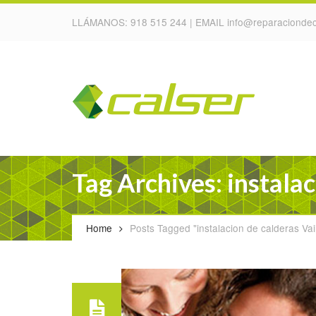
LLÁMANOS:
918 515 244
| EMAIL
info@reparaciondec
Tag Archives: instalac
Home
Posts Tagged "instalacion de calderas Vail