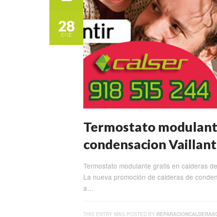
28
ENE
Termostato modulante
condensacion Vaillant
Termostato modulante gratis en calderas 
La nueva promoción de calderas de condens
a…
THIS ENTRY WAS POSTED BY
REPARACIONCALDERAS