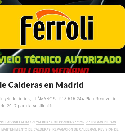
de Calderas en Madrid
rid ¡No lo dudes, LLÁMANOS! 918 515 244 Plan Renove de
id 2017 para la sustitución…
COLLADOVILLALBA
ON
CALDERAS DE CONDENSACION
,
CALDERAS DE GAS
,
,
MANTENIMIENTO DE CALDERAS
,
REPARACION DE CALDERAS
,
REVISION DE