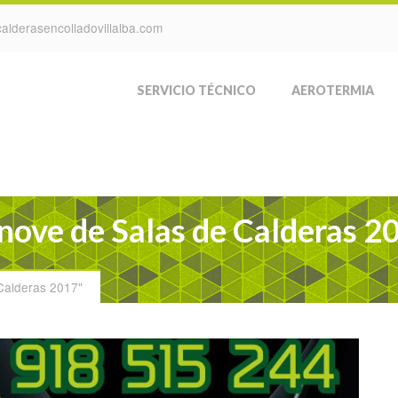
alderasencolladovillalba.com
SERVICIO TÉCNICO
AEROTERMIA
nove de Salas de Calderas 2
Calderas 2017"