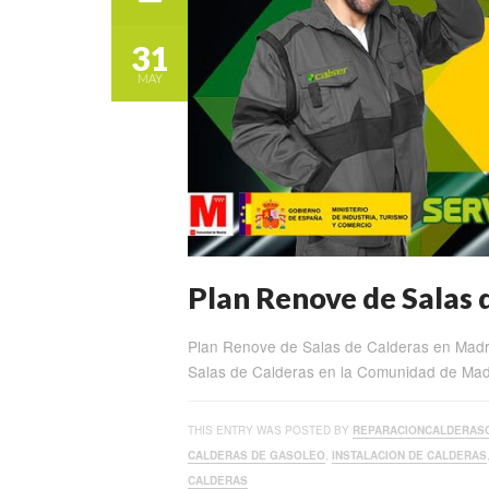
31
MAY
Plan Renove de Salas 
Plan Renove de Salas de Calderas en Mad
Salas de Calderas en la Comunidad de Madr
THIS ENTRY WAS POSTED BY
REPARACIONCALDERAS
CALDERAS DE GASOLEO
,
INSTALACION DE CALDERAS
CALDERAS