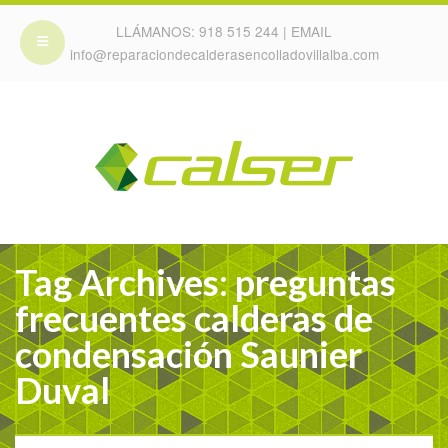
LLÁMANOS:
918 515 244
| EMAIL
info@reparaciondecalderasencolladovillalba.com
Tag Archives: preguntas
frecuentes calderas de
condensación Saunier
Duval