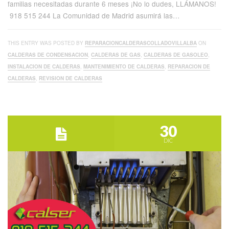
familias necesitadas durante 6 meses ¡No lo dudes, LLÁMANOS!
918 515 244 La Comunidad de Madrid asumirá las…
THIS ENTRY WAS POSTED BY
REPARACIONCALDERASCOLLADOVILLALBA
ON
CALDERAS DE CONDENSACION
,
CALDERAS DE GAS
,
CALDERAS DE GASOLEO
,
INSTALACION DE CALDERAS
,
MANTENIMIENTO DE CALDERAS
,
REPARACION DE
CALDERAS
,
REVISION DE CALDERAS
30
DIC