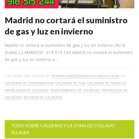
Madrid no cortará el suministro
de gas y luz en invierno
Madrid no cortará el suministro de gas y luz en invierno ¡No lo
dudes, LLÁMANOS! 918 515 244 Madrid no cortará el suministro
de gas y luz en invierno a…
THIS ENTRY WAS POSTED BY
REPARACIONCALDERASCOLLADOVILLALBA
ON
CALDERAS DE CONDENSACION
,
CALDERAS DE GAS
,
CALDERAS DE GASOLEO
,
INSTALACION DE CALDERAS
,
MANTENIMIENTO DE CALDERAS
,
REPARACION DE
CALDERAS
,
REVISION DE CALDERAS
TODO SOBRE CALDERAS Y LA ZONA DE COLLADO
VLLALBA