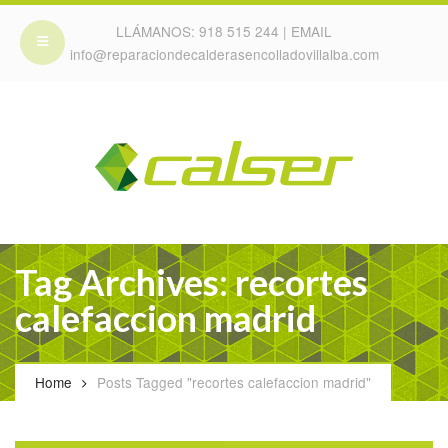
LLÁMANOS:
918 515 244
| EMAIL
info@reparaciondecalderasencolladovillalba.com
Tag Archives: recortes
calefaccion madrid
Home
Posts Tagged "recortes calefaccion madrid"