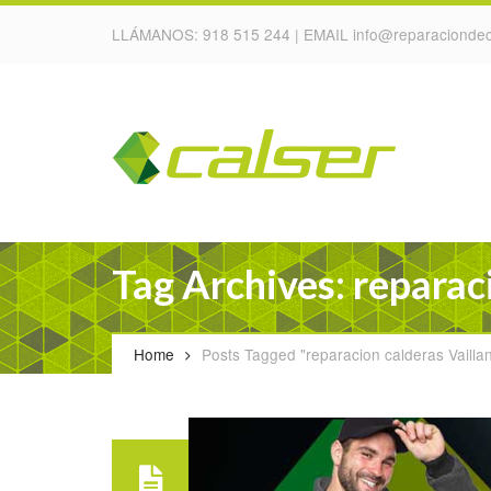
LLÁMANOS:
918 515 244
| EMAIL
info@reparaciondec
Tag Archives: reparaci
Home
Posts Tagged "reparacion calderas Vaillant