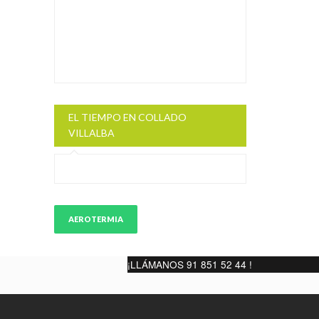
EL TIEMPO EN COLLADO
VILLALBA
AEROTERMIA
¡LLÁMANOS 91 851 52 44 !