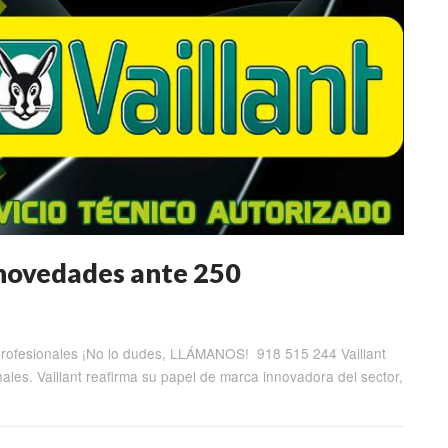
 novedades ante 250
profesionales ¡No lo dudes, LLÁMANOS! 918 515 244 Vaillant
les. Vaillant reafirma su papel de marca innovadora del sector,