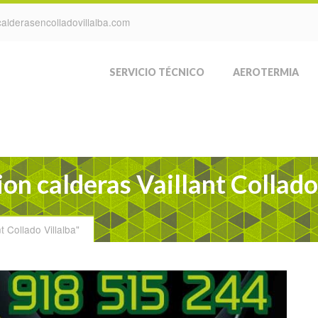
alderasencolladovillalba.com
SERVICIO TÉCNICO
AEROTERMIA
on calderas Vaillant Collado
 Collado Villalba"