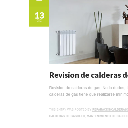
13
DIC
Revision de calderas d
Revision de calderas de gas ¡No lo dudes
calderas de gas tiene que realizarse míni
THIS ENTRY WAS POSTED BY
REPARACIONCALDERAS
CALDERAS DE GASOLEO
,
MANTENIMIENTO DE CALDE