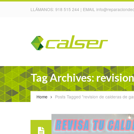
LLÁMANOS:
918 515 244
| EMAIL
info@reparaciondec
Tag Archives: revision
Home
Posts Tagged "revision de calderas de ga