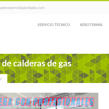
alderasencolladovillalba.com
SERVICIO TÉCNICO
AEROTERMIA
 de calderas de gas
s"