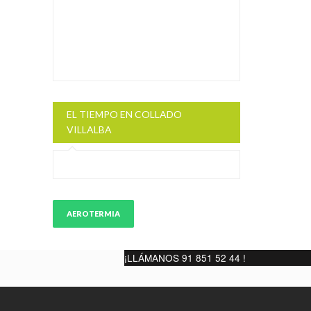
EL TIEMPO EN COLLADO
VILLALBA
AEROTERMIA
¡LLÁMANOS 91 851 52 44 !