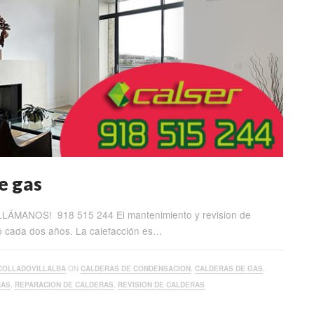
e gas
, LLÁMANOS! 918 515 244 El mantenimiento y revision de
mo cada dos años. La calefacción es…
COLLADOVILLALBA
ON
CALDERAS DE CONDENSACION
,
CALDERAS DE GAS
,
RAS
,
REPARACION DE CALDERAS
,
REVISION DE CALDERAS