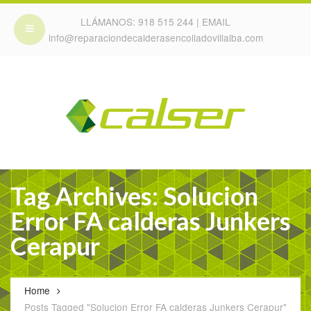
LLÁMANOS:
918 515 244
| EMAIL
info@reparaciondecalderasencolladovillalba.com
Tag Archives: Solucion
Error FA calderas Junkers
Cerapur
Home
Posts Tagged "Solucion Error FA calderas Junkers Cerapur"