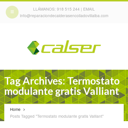
LLÁMANOS:
918 515 244
| EMAIL
info@reparaciondecalderasencolladovillalba.com
Tag Archives: Termostato
modulante gratis Valliant
Home
Posts Tagged "Termostato modulante gratis Valliant"