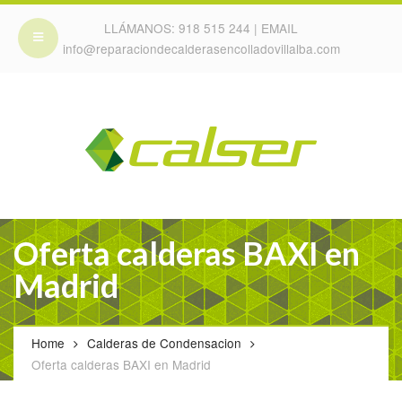
LLÁMANOS:
918 515 244
| EMAIL
info@reparaciondecalderasencolladovillalba.com
Oferta calderas BAXI en
Madrid
Home
Calderas de Condensacion
Oferta calderas BAXI en Madrid