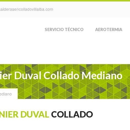
alderasencolladovillalba.com
SERVICIO TÉCNICO
AEROTERMIA
nier Duval Collado Mediano
Mediano
NIER DUVAL
COLLADO