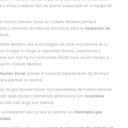
 y eficaz cualquier tipo de avería ocasionada en tu equipo de
cio tecnico Saunier Duval en Collado Mediano siempre
rte y ofrecerte las mejores soluciones para la
reparacion de
dores.
ollado Mediano sea el encargado de tratar el problema de tu
ue lo haga no tenga la capacidad técnica, experiencia y
nales que han hecho reconocible desde hace mucho tiempo a
uval en Collado Mediano.
gracias a nuestros departamento de técnicos
 Saunier Duval
iera plantear tu caldera.
era de gas Saunier Duval, los especialistas de nuestro servicio
tuyen esas piezas o elementos defectuosos con
recambios
 vida más larga a tu caldera.
 la instalación que no sea la caldera, los
materiales que
.
alidad
diano también ofrece un
servicio de reparación de calderas de