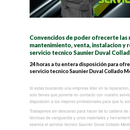
Convencidos de poder ofrecerte las m
mantenimiento, venta, instalacion y 
servicio tecnico Saunier Duval Coll
24 horas a tu entera disposición para ofr
servicio tecnico Saunier Duval Collado 
Si estas buscando una empresa lider en la reparacion, 
solo tienes que ponerte en contacto con nuestro servi
disposición a los mejores profesionales para que tu so
Trabajamos sin descanso para hacer de tu caldera de g
técnicas de vanguardia y unos materiales y herramien
seamos el servicio tecnico Saunier Duval Collado Med