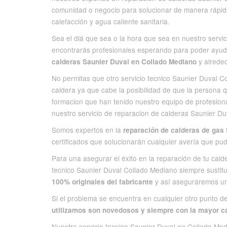
comunidad o negocio para solucionar de manera rápida
calefacción y agua caliente sanitaria.
Sea el diá que sea o la hora que sea en nuestro servi
encontrarás profesionales esperando para poder ayuda
y alrede
calderas Saunier Duval en Collado Mediano
No permitas que otro servicio tecnico Saunier Duval C
caldera ya que cabe la posibilidad de que la persona q
formacion que han tenido nuestro equipo de profesio
nuestro servicio de reparacion de calderas Saunier D
Somos expertos en la
reparación de calderas de gas
certificados que solucionarán cualquier avería que pud
Para una asegurar el éxito en la reparación de tu cald
tecnico Saunier Duval Collado Mediano siempre susti
y así aseguraremos una
100% originales del fabricante
Si el problema se encuentra en cualquier otro punto de
utilizamos son novedosos y siempre con la mayor c
Nuestro servicio tecnico Saunier Duval en Collado Me