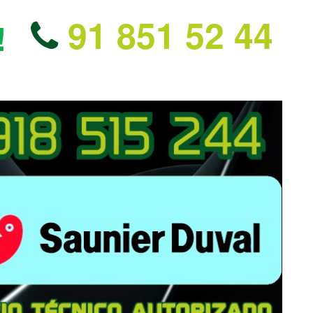
91 851 52 44
!