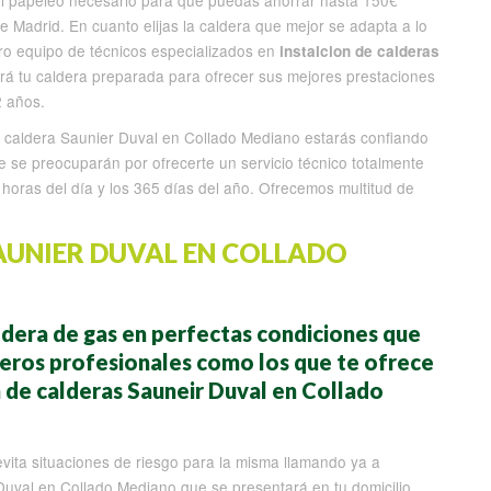
el papeleo necesario para que puedas ahorrar hasta 150€
 Madrid. En cuanto elijas la caldera que mejor se adapta a lo
ro equipo de técnicos especializados en
instalcion de calderas
rá tu caldera preparada para ofrecer sus mejores prestaciones
2 años.
 caldera Saunier Duval en Collado Mediano estarás confiando
 se preocuparán por ofrecerte un servicio técnico totalmente
 horas del día y los 365 días del año. Ofrecemos multitud de
AUNIER DUVAL EN COLLADO
ldera de gas en perfectas condiciones que
deros profesionales como los que te ofrece
de calderas Sauneir Duval en Collado
vita situaciones de riesgo para la misma llamando ya a
Duval en Collado Mediano que se presentará en tu domicilio,