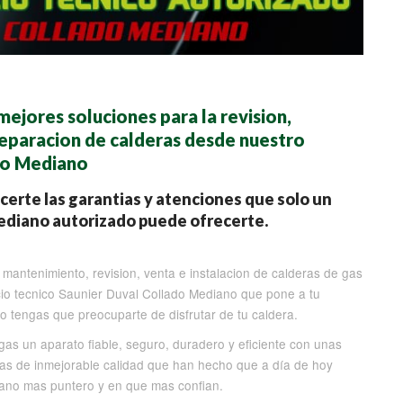
ejores soluciones para la revision,
reparacion de calderas desde nuestro
ado Mediano
ecerte las garantias y atenciones que solo un
Mediano autorizado puede ofrecerte.
mantenimiento, revision, venta e instalacion de calderas de gas
cio tecnico Saunier Duval Collado Mediano que pone a tu
lo tengas que preocuparte de disfrutar de tu caldera.
as un aparato fiable, seguro, duradero y eficiente con unas
tas de inmejorable calidad que han hecho que a día de hoy
iano mas puntero y en que mas confian.