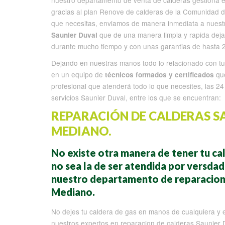
nuestro departamento de venta de calderas gestiona 
gracias al plan Renove de calderas de la Comunidad de
que necesitas, enviamos de manera inmediata a nuest
que de una manera limpia y rapida deja
Saunier Duval
durante mucho tiempo y con unas garantias de hasta 
Dejando en nuestras manos todo lo relacionado con tu
en un equipo de
que
técnicos formados y certificados
profesional que atenderá todo lo que necesites, las 24
servicios Saunier Duval, entre los que se encuentran:
REPARACIÓN DE CALDERAS S
MEDIANO.
No existe otra manera de tener tu ca
no sea la de ser atendida por versda
nuestro departamento de reparacion 
Mediano.
No dejes tu caldera de gas en manos de cualquiera y e
nuestros expertos en reparacion de calderas Saunier 