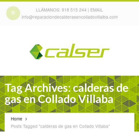
LLÁMANOS:
918 515 244
| EMAIL
info@reparaciondecalderasencolladovillalba.com
Tag Archives: calderas de
gas en Collado Villaba
Home
Posts Tagged "calderas de gas en Collado Villaba"