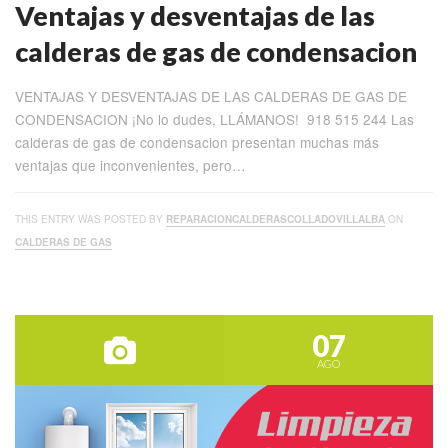
Ventajas y desventajas de las
calderas de gas de condensacion
VENTAJAS Y DESVENTAJAS DE LAS CALDERAS DE GAS DE
CONDENSACION ¡No lo dudes, LLÁMANOS! 918 515 244 Las
calderas de gas de condensacion presentan muchas más
ventajas que inconvenientes, pero…
THIS ENTRY WAS POSTED BY
REPARACIONCALDERASCOLLADOVILLALBA
ON
CALDERAS DE GAS
07
AGO