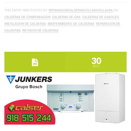
THIS ENTRY WAS POSTED BY
REPARACIONCALDERASCOLLADOVILLALBA
ON
CALDERAS DE CONDENSACION
,
CALDERAS DE GAS
,
CALDERAS DE GASOLEO
,
INSTALACION DE CALDERAS
,
MANTENIMIENTO DE CALDERAS
,
REPARACION DE
CALDERAS
,
REVISION DE CALDERAS
30
AGO