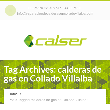
LLÁMANOS:
918 515 244
| EMAIL
info@reparaciondecalderasencolladovillalba.com
Tag Archives: calderas de
gas en Collado Villalba
Home
Posts Tagged "calderas de gas en Collado Villalba"