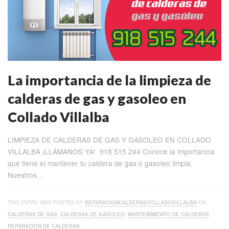
La importancia de la limpieza de
calderas de gas y gasoleo en
Collado Villalba
LIMPIEZA DE CALDERAS DE GAS Y GASOLEO EN COLLADO
VILLALBA ¡LLÁMANOS YA! 918 515 244 Conoce la importancia
que tiene el mantener tu caldera de gas o gasoleo limpia.
Nuestros…
THIS ENTRY WAS POSTED BY
REPARACIONCALDERASCOLLADOVILLALBA
ON
CALDERAS DE GAS
,
CALDERAS DE GASOLEO
,
MANTENIMIENTO DE CALDERAS
,
REPARACION DE CALDERAS