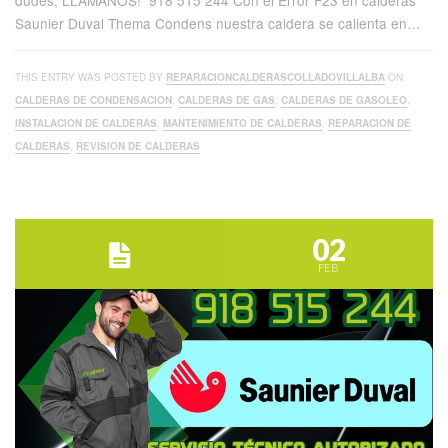
dudes, LLÁMANOS! 918 515 244 Con el Error F23 en calderas
Saunier Duval Thema Condens nuestra caldera se calienta en…
THIS ENTRY WAS POSTED BY
REPARACIONCALDERASCOLLADOVILLALBA
ON
CALDERAS DE CONDENSACION
,
CALDERAS DE GAS
,
CALDERAS DE GASOLEO
,
INSTALACION DE CALDERAS
,
MANTENIMIENTO DE CALDERAS
,
REPARACION DE
CALDERAS
,
REVISION DE CALDERAS
02
FEB