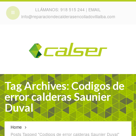
LLÁMANOS:
918 515 244
| EMAIL
info@reparaciondecalderasencolladovillalba.com
Tag Archives: Codigos de
error calderas Saunier
Duval
Home
Posts Tagged "Codigos de error calderas Saunier Duval"