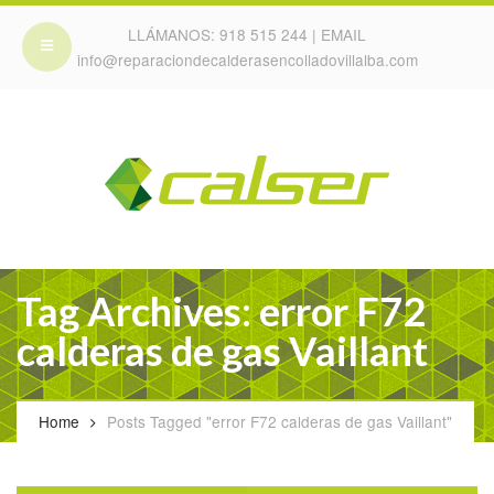
LLÁMANOS:
918 515 244
| EMAIL
info@reparaciondecalderasencolladovillalba.com
Tag Archives: error F72
calderas de gas Vaillant
Home
Posts Tagged "error F72 calderas de gas Vaillant"