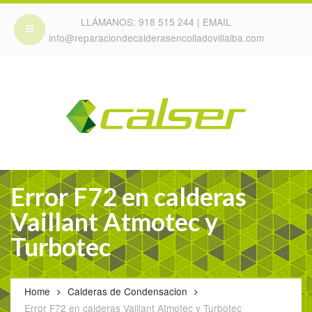
LLÁMANOS:
918 515 244
| EMAIL
info@reparaciondecalderasencolladovillalba.com
Error F72 en calderas
Vaillant Atmotec y
Turbotec
Home
Calderas de Condensacion
Error F72 en calderas Vaillant Atmotec y Turbotec