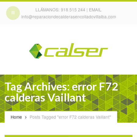
LLÁMANOS:
918 515 244
| EMAIL
info@reparaciondecalderasencolladovillalba.com
Tag Archives: error F72
calderas Vaillant
Home
Posts Tagged "error F72 calderas Vaillant"