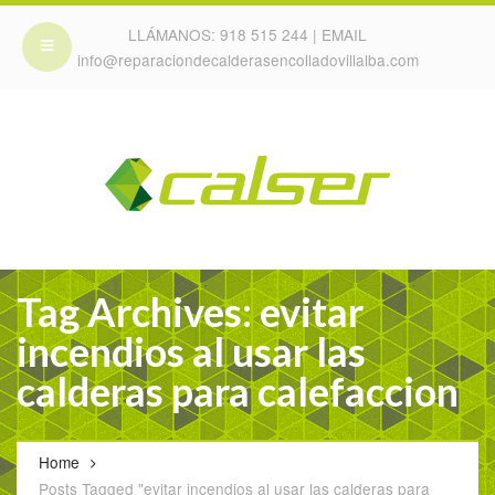
LLÁMANOS:
918 515 244
| EMAIL
info@reparaciondecalderasencolladovillalba.com
Tag Archives: evitar
incendios al usar las
calderas para calefaccion
Home
Posts Tagged "evitar incendios al usar las calderas para