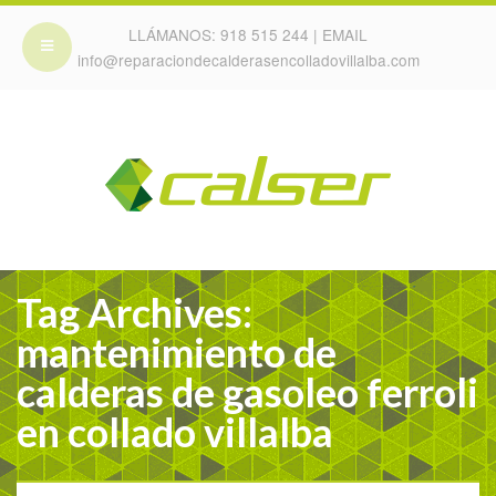
LLÁMANOS:
918 515 244
| EMAIL
info@reparaciondecalderasencolladovillalba.com
Tag Archives:
mantenimiento de
calderas de gasoleo ferroli
en collado villalba