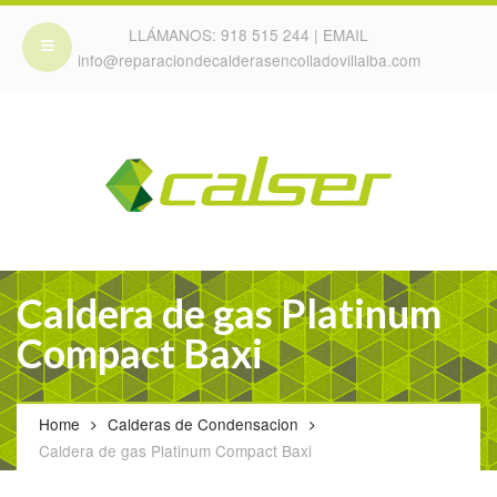
LLÁMANOS:
918 515 244
| EMAIL
info@reparaciondecalderasencolladovillalba.com
Caldera de gas Platinum
Compact Baxi
Home
Calderas de Condensacion
Caldera de gas Platinum Compact Baxi