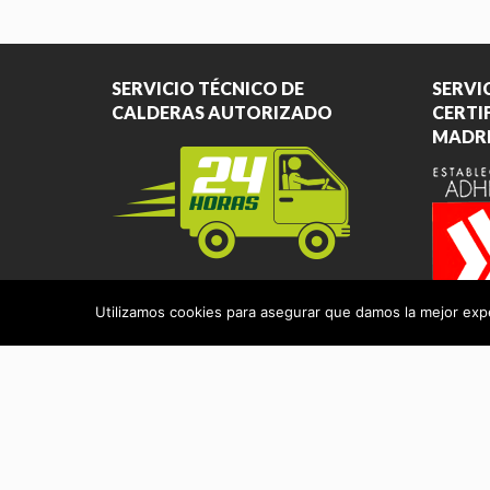
SERVICIO TÉCNICO DE
SERVI
CALDERAS AUTORIZADO
CERTI
MADR
Aviso Legal
|
Protección de Datos
Utilizamos cookies para asegurar que damos la mejor exper