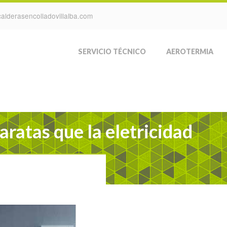
alderasencolladovillalba.com
SERVICIO TÉCNICO
AEROTERMIA
aratas que la eletricidad