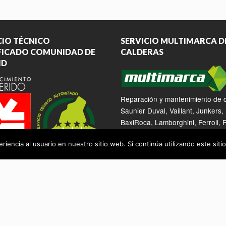
CIO TÉCNICO
SERVICIO MULTIMARCA D
FICADO COMUNIDAD DE
CALDERAS
ID
Reparación y mantenimiento de 
Saunier Duval, Vaillant, Junkers,
BaxiRoca, Lamborghini, Ferroli, F
Tifell, Domusa, Celini, Manaut,
iencia al usuario en nuestro sitio web. Si continúa utilizando este si
Chaffoteaux, Cointra...
Recambios calderas >>
AEROTERMIA