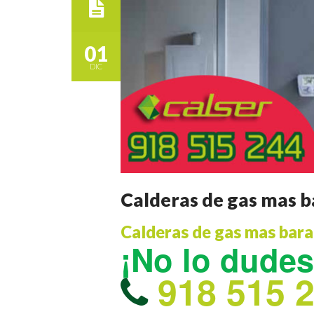
01
DIC
Calderas de gas mas ba
Calderas de gas mas barat
¡No lo dude
918 515 