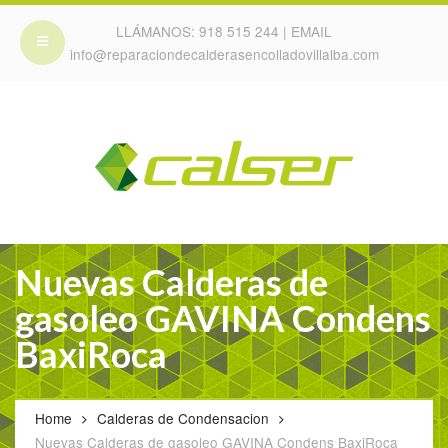
LLÁMANOS:
918 515 244
| EMAIL
info@reparaciondecalderasencolladovillalba.com
Nuevas Calderas de
gasoleo GAVINA Condens
BaxiRoca
Home
Calderas de Condensacion
Nuevas Calderas de gasoleo GAVINA Condens BaxiRoca