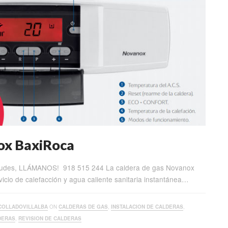
ox BaxiRoca
dudes, LLÁMANOS! 918 515 244 La caldera de gas Novanox
icio de calefacción y agua caliente sanitaria instantánea…
COLLADOVILLALBA
ON
CALDERAS DE GAS
,
INSTALACION DE CALDERAS
,
DERAS
,
REVISION DE CALDERAS