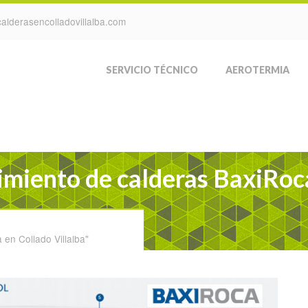
alderasencolladovillalba.com
SERVICIO TÉCNICO
AEROTERMIA
miento de calderas BaxiRoca
en Collado Villalba"