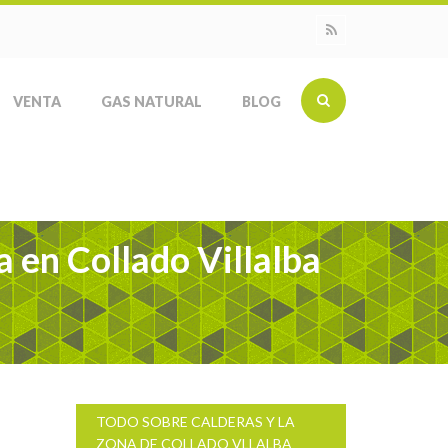
VENTA
GAS NATURAL
BLOG
 en Collado Villalba
TODO SOBRE CALDERAS Y LA
ZONA DE COLLADO VLLALBA