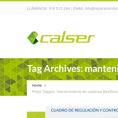
LLÁMANOS:
918 515 244
| EMAIL
info@reparaciondec
Tag Archives: manteni
Home
Posts Tagged "mantenimiento de calderas BaxiRoca 