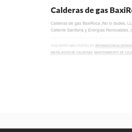
Calderas de gas Baxi
Calderas de gas BaxiRoca ¡No lo dudes, 
Caliente Sanitaria y Energías Renovables,
THIS ENTRY WAS POSTED BY
REPARACIONCALDERAS
INSTALACION DE CALDERAS
,
MANTENIMIENTO DE CAL