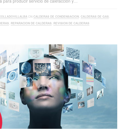
 para producir servicio de calefacción y…
COLLADOVILLALBA
ON
CALDERAS DE CONDENSACION
,
CALDERAS DE GAS
,
DERAS
,
REPARACION DE CALDERAS
,
REVISION DE CALDERAS