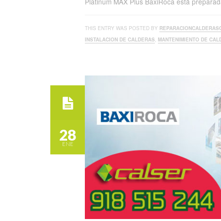
Platinum MAX Plus BaxiRoca está preparada
THIS ENTRY WAS POSTED BY
REPARACIONCALDERAS
INSTALACION DE CALDERAS
,
MANTENIMIENTO DE CAL
28
ENE