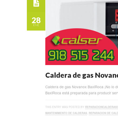
28
ENE
Caldera de gas Novan
Caldera de gas Novanox BaxiRoca ¡No lo 
BaxiRoca está preparada para producir serv
THIS ENTRY WAS POSTED BY
REPARACIONCALDERAS
MANTENIMIENTO DE CALDERAS
,
REPARACION DE CAL