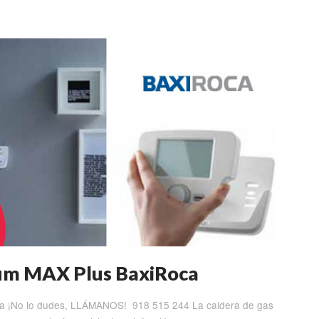
num MAX Plus BaxiRoca
ca ¡No lo dudes, LLÁMANOS! 918 515 244 La caldera de gas