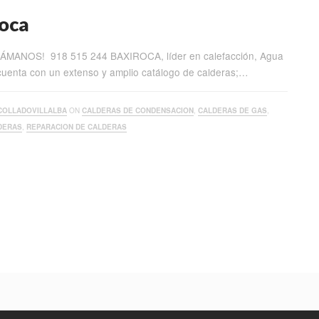
Roca
LLÁMANOS! 918 515 244 BAXIROCA, líder en calefacción, Agua
 cuenta con un extenso y amplio catálogo de calderas;…
COLLADOVILLALBA
ON
CALDERAS DE CONDENSACION
,
CALDERAS DE GAS
,
DERAS
,
REPARACION DE CALDERAS