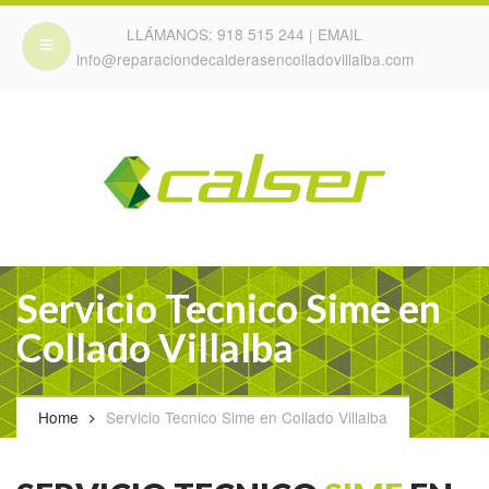
LLÁMANOS:
918 515 244
| EMAIL
info@reparaciondecalderasencolladovillalba.com
Servicio Tecnico Sime en
Collado Villalba
Home
Servicio Tecnico Sime en Collado Villalba