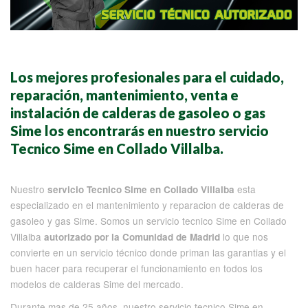
Los mejores profesionales para el cuidado,
reparación, mantenimiento, venta e
instalación de calderas de gasoleo o gas
Sime los encontrarás en nuestro servicio
Tecnico Sime en Collado Villalba.
Nuestro
esta
servicio Tecnico Sime en Collado Villalba
especializado en el mantenimiento y reparacion de calderas de
gasoleo y gas Sime. Somos un servicio tecnico Sime en Collado
Villalba
lo que nos
autorizado por la Comunidad de Madrid
convierte en un servicio técnico donde priman las garantias y el
buen hacer para recuperar el funcionamiento en todos los
modelos de calderas Sime del mercado.
Durante mas de 25 años, nuestro servicio tecnico Sime en